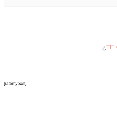
¿
TE
[ratemypost]