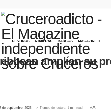
DESTINOS
NAVIERAS
BARCOS
MAGAZINE
aribbean amplían su p
A
17 de septiembre, 2023
- ✓ Tiempo de lectura: 1 min read
A