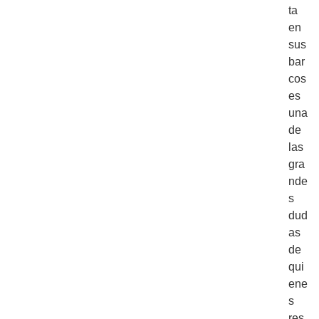
ta
en
sus
bar
cos
es
una
de
las
gra
nde
s
dud
as
de
qui
ene
s
res