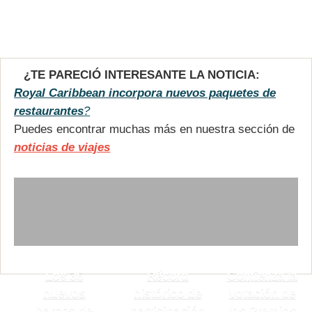
¿TE PARECIÓ INTERESANTE LA NOTICIA:
Royal Caribbean incorpora nuevos paquetes de
restaurantes
?
Puedes encontrar muchas más en nuestra sección de
noticias de viajes
Los 36
Récord
Comienza la
nuevos
histórico de
votación de
barcos de
participación
los Premios