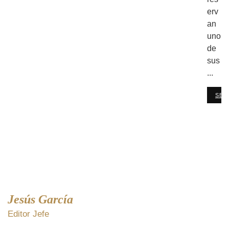
erv
an
uno
de
sus
...
SEG
Jesús García
Editor Jefe