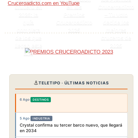
Cruceroadicto.com en YouTube
crucero en
en los
Cruceroadicto
2026: la
Premios
– Tu voto
guía
Cruceroadicto
decide los
completa
2025
mejores
de los que
cruceros de
llegan este
2025
año
⚓
TELETIPO · ÚLTIMAS NOTICIAS
6 Ago
·
DESTINOS
5 Ago
·
INDUSTRIA
Crystal confirma su tercer barco nuevo, que llegará
en 2034