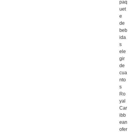
paq
uet
e
de
beb
ida
s
ele
gir
de
cua
nto
s
Ro
yal
Car
ibb
ean
ofer