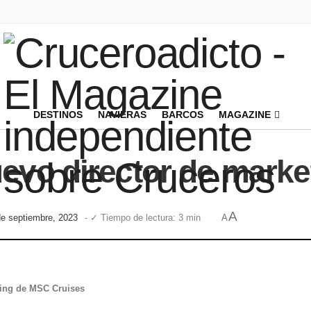
DESTINOS
NAVIERAS
BARCOS
MAGAZINE
evo director de mark
A
de septiembre, 2023
- ✓ Tiempo de lectura: 3 min
A
ting de MSC Cruises