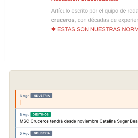
Artículo escrito por el quipo de re
cruceros
, con décadas de experien
✱ ESTAS SON NUESTRAS NORM
6 Ago
·
INDUSTRIA
6 Ago
·
DESTINOS
MSC Cruceros tendrá desde noviembre Catalina Sugar Beac
5 Ago
·
INDUSTRIA