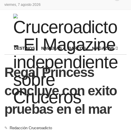
viernes, 7 agosto 2026
DESTINOS
NAVIERAS
BARCOS
MAGAZINE
Regal Princess
concluye con exito
pruebas en el mar
✎
Redacción Cruceroadicto