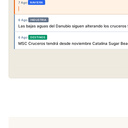
7 Ago
·
NAVIERA
6 Ago
·
INDUSTRIA
Las bajas aguas del Danubio siguen alterando los cruceros f
6 Ago
·
DESTINOS
MSC Cruceros tendrá desde noviembre Catalina Sugar Beac