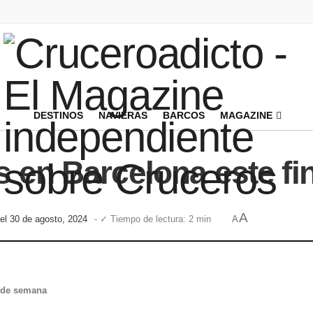
DESTINOS
NAVIERAS
BARCOS
MAGAZINE
s en Barcelona este f
A
el 30 de agosto, 2024
- ✓ Tiempo de lectura: 2 min
A
n de semana