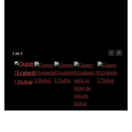
-
+
1
de 5