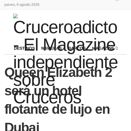
jueves, 6 agosto 2026
DESTINOS
NAVIERAS
BARCOS
MAGAZINE
Queen Elizabeth 2
será un hotel
flotante de lujo en
Dubai