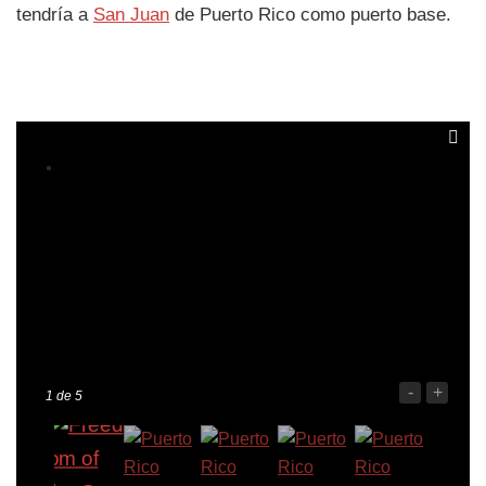
tendría a
San Juan
de Puerto Rico como puerto base.
-
+
1
de 5