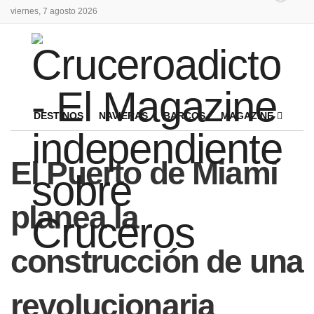
viernes, 7 agosto 2026
DESTINOS
NAVIERAS
BARCOS
MAGAZINE
El Puerto de Miami
planea la
construcción de una
revolucionaria