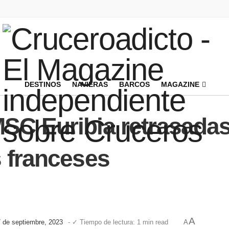
DESTINOS
NAVIERAS
BARCOS
MAGAZINE
SC Euribia retrasadas
s franceses
A
7 de septiembre, 2023
- ✓ Tiempo de lectura: 1 min read
A