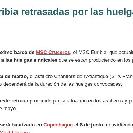
bia retrasadas por las huelg
róximo barco de
MSC Cruceros
, el MSC Euribia, que actua
 a las huelgas sindicales
que se están produciendo en los p
23 de marzo
, el astillero Chantiers de l’Atlantique (STX Fr
aso dependerá de la duración de las huelgas convocadas.
este retraso
producido por la situación en los astilleros y 
 de mayo.
será bautizado en
Copenhague
el 8 de junio
, convirtiénd
World Europa
.