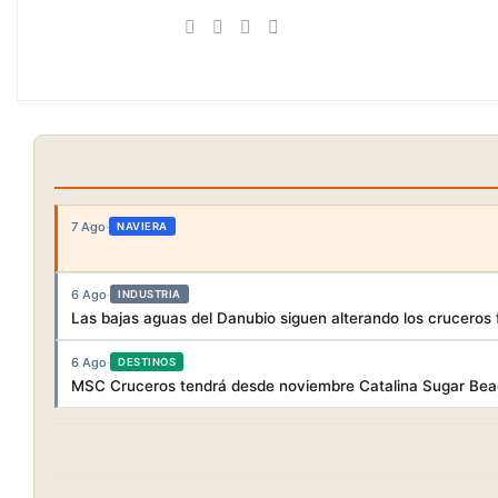
7 Ago
·
NAVIERA
6 Ago
·
INDUSTRIA
Las bajas aguas del Danubio siguen alterando los cruceros f
6 Ago
·
DESTINOS
MSC Cruceros tendrá desde noviembre Catalina Sugar Beac