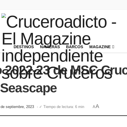
DESTINOS
NAVIERAS
BARCOS
MAGAZINE
o 2022-23 de MSC Cru
 Seascape
A
7 de septiembre, 2023
- ✓ Tiempo de lectura: 6 min
A