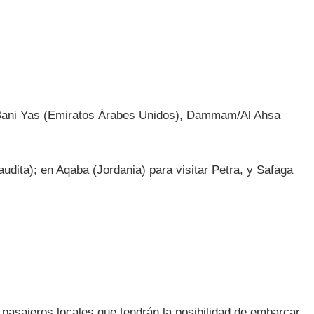
r Bani Yas (Emiratos Árabes Unidos), Dammam/Al Ahsa
dita); en Aqaba (Jordania) para visitar Petra, y Safaga
 pasajeros locales que tendrán la posibilidad de embarcar