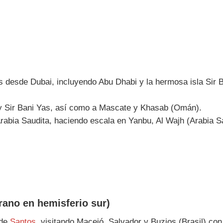
s desde Dubai, incluyendo Abu Dhabi y la hermosa isla Si
 Sir Bani Yas, así como a Mascate y Khasab (Omán).
abia Saudita, haciendo escala en Yanbu, Al Wajh (Arabia Sau
ano en hemisferio sur)
sde
Santos
, visitando Maceió, Salvador y Buzios (Brasil) con