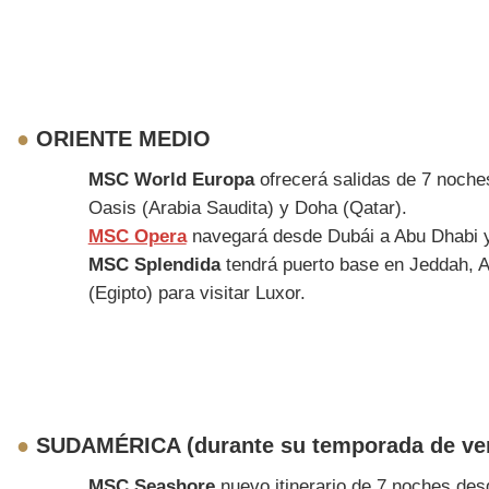
●
ORIENTE MEDIO
MSC World Europa
ofrecerá salidas de 7 noche
Oasis (Arabia Saudita) y Doha (Qatar).
MSC Opera
navegará desde Dubái a Abu Dhabi y
MSC Splendida
tendrá puerto base en Jeddah, Ar
(Egipto) para visitar Luxor.
●
SUDAMÉRICA (durante su temporada de ver
MSC Seashore
nuevo itinerario de 7 noches de