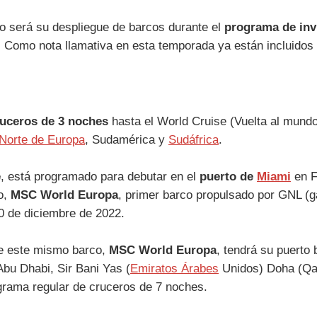
 será su despliegue de barcos durante el
programa de inv
. Como nota llamativa en esta temporada ya están incluido
ruceros de 3 noches
hasta el World Cruise (Vuelta al mund
Norte de Europa
, Sudamérica y
Sudáfrica
.
e
, está programado para debutar en el
puerto de
Miami
en F
o,
MSC World Europa
, primer barco propulsado por GNL (g
20 de diciembre de 2022.
ue este mismo barco,
MSC World Europa
, tendrá su puerto
Abu Dhabi, Sir Bani Yas (
Emiratos Árabes
Unidos) Doha (Qa
grama regular de cruceros de 7 noches.