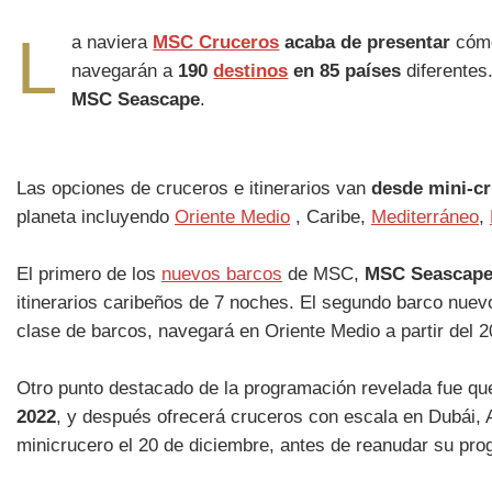
L
a naviera
MSC Cruceros
acaba de presentar
cómo
navegarán a
190
destinos
en 85 países
diferentes
MSC Seascape
.
Las opciones de cruceros e itinerarios van
desde mini-c
planeta incluyendo
Oriente Medio
, Caribe,
Mediterráneo
,
El primero de los
nuevos barcos
de MSC,
MSC Seascap
itinerarios caribeños de 7 noches. El segundo barco nuev
clase de barcos, navegará en Oriente Medio a partir del 
Otro punto destacado de la programación revelada fue q
2022
, y después ofrecerá cruceros con escala en Dubái, 
minicrucero el 20 de diciembre, antes de reanudar su pro