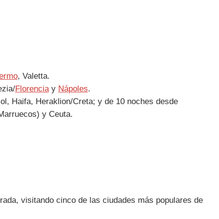
lermo
, Valetta.
zia/
Florencia
y
Nápoles
.
l, Haifa, Heraklion/Creta; y de 10 noches desde
Marruecos) y Ceuta.
orada, visitando cinco de las ciudades más populares de