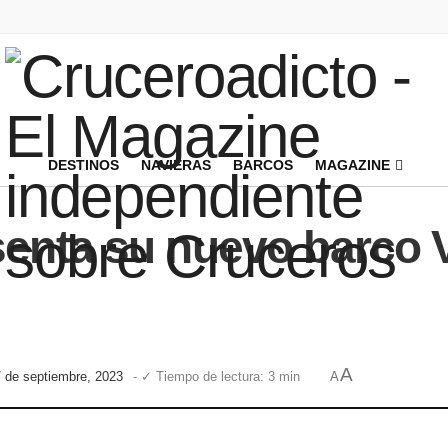
DESTINOS
NAVIERAS
BARCOS
MAGAZINE
enta su nuevo barco Vi
A
7 de septiembre, 2023
- ✓ Tiempo de lectura: 3 min
A