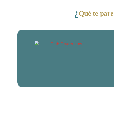
¿
Qué te pare