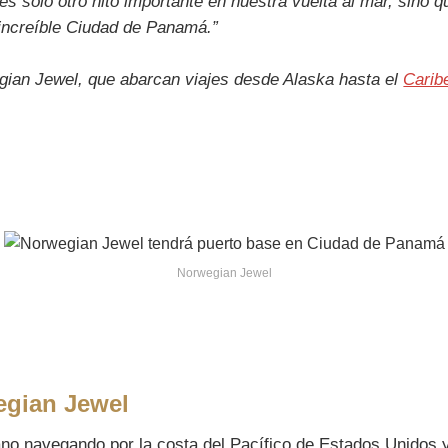
s solo otro hito importante en nuestra vuelta al mar, sino q
 increíble Ciudad de Panamá.”
wegian Jewel, que abarcan viajes desde Alaska hasta el
Carib
Norwegian Jewel
egian Jewel
no navegando por la costa del Pacífico de Estados Unidos