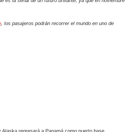
ue es la señal de un futuro brillante, ya que en noviembre
e
, los pasajeros podrán recorrer el mundo en uno de
 y Alaska regresará a Panamá como puerto base.