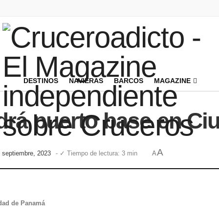
DESTINOS
NAVIERAS
BARCOS
MAGAZINE
drá puerto base en C
A
e septiembre, 2023
- ✓ Tiempo de lectura: 3 min
A
udad de Panamá