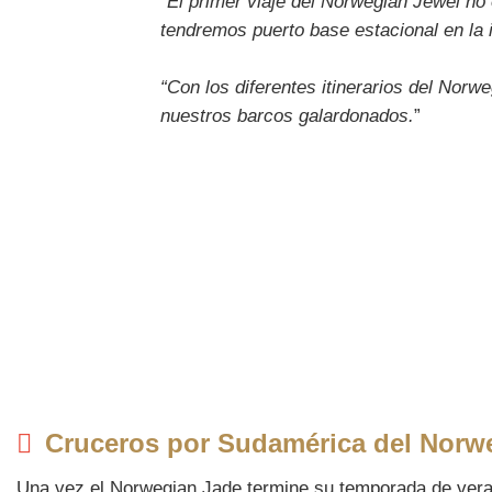
“
El primer viaje del Norwegian Jewel no e
tendremos puerto base estacional en la
“Con los diferentes itinerarios del Nor
nuestros barcos galardonados.
”
Cruceros por Sudamérica del Norw
Una vez el Norwegian Jade termine su temporada de vera