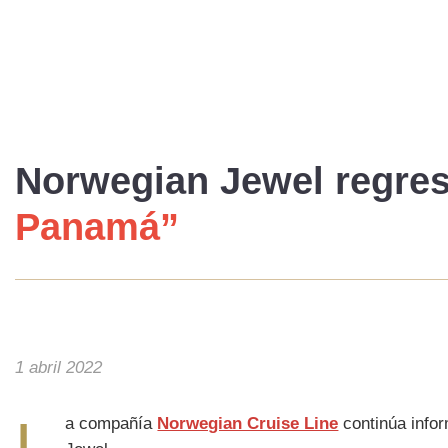
Norwegian Jewel
regres
Panamá”
1 abril 2022
L
a compañía
Norwegian Cruise Line
continúa info