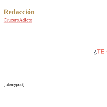
Redacción
CruceroAdicto
¿
TE
[ratemypost]