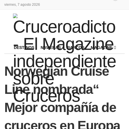
viernes, 7 agosto 2026
DESTINOS
NAVIERAS
BARCOS
MAGAZINE
Norwegian Cruise
Line nombrada“
Mejor compañía de
cruceros en Europa