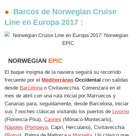
●
Barcos de Norwegian Cruise
Line en Europa 2017 :
NORWEGIAN
EPIC
El buque insignia de la naviera seguirá su recorrido
frecuente por el
Mediterráneo
Occidental
con salidas
desde
Barcelona
o Civitavecchia. Comenzará en el
mes de abril con una ruta inicial por Marruecos y
Canarias para, seguidamente, desde Barcelona, iniciar
sus 7 noches clásicas visitando los puertos de
Livorno
(Florencia-Pisa),
Cannes
(Mónaco-Montecarlo),
Nápoles
(
Pompeya
, Capri, Herculano), Civitavecchia
(
Roma
), Palma de Mallorca y
Marsella
. Un clásico que