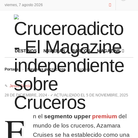
viernes, 7 agosto 2026
DESTINOS
NAVIERAS
BARCOS
MAGAZINE
Portada
»
Navieras de cruceros
»
Azamara
✎
Jesús García
28 DE DICIEMBRE, 2024 - ✓ ACTUALIZADO EL 5 DE NOVIEMBRE, 2025
E
n el
segmento upper
premium
del
mundo de los cruceros, Azamara
Cruises se ha establecido como una