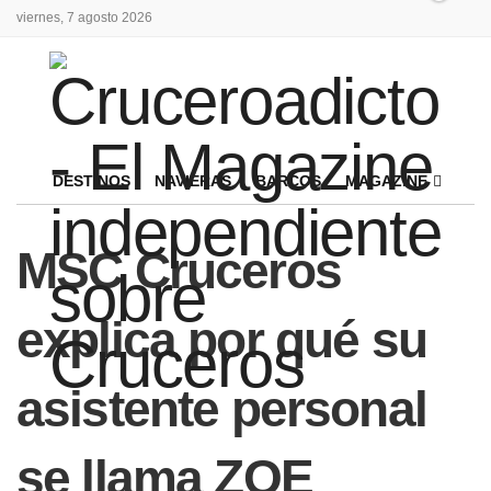
viernes, 7 agosto 2026
DESTINOS
NAVIERAS
BARCOS
MAGAZINE
MSC Cruceros
explica por qué su
asistente personal
se llama ZOE