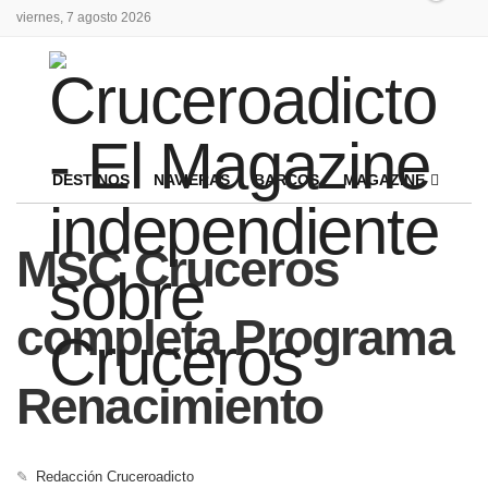
viernes, 7 agosto 2026
DESTINOS
NAVIERAS
BARCOS
MAGAZINE
MSC Cruceros
completa Programa
Renacimiento
✎
Redacción Cruceroadicto