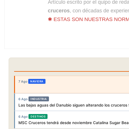
Artículo escrito por el quipo de re
cruceros
, con décadas de experien
✱ ESTAS SON NUESTRAS NORM
7 Ago
·
NAVIERA
6 Ago
·
INDUSTRIA
Las bajas aguas del Danubio siguen alterando los cruceros f
6 Ago
·
DESTINOS
MSC Cruceros tendrá desde noviembre Catalina Sugar Beac