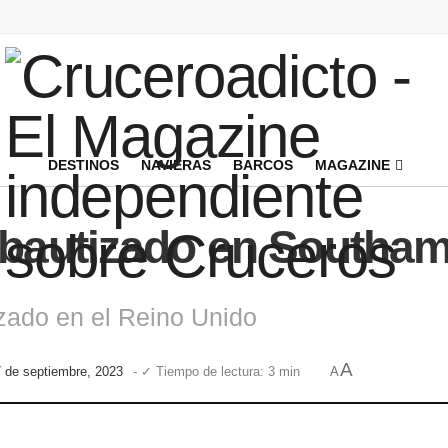
DESTINOS
NAVIERAS
BARCOS
MAGAZINE
 bautizado en Southa
zado en el Reino Unido
A
7 de septiembre, 2023
- ✓ Tiempo de lectura: 3 min
A