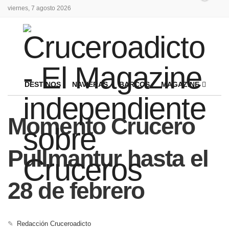
viernes, 7 agosto 2026
DESTINOS
NAVIERAS
BARCOS
MAGAZINE
Momento Crucero
Pullmantur hasta el
28 de febrero
✎
Redacción Cruceroadicto