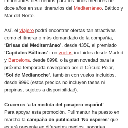
importantes descuentos para los niños menores de
doce años en sus itinerarios del
Mediterráneo
, Báltico y
Mar del Norte.
Así, el
viajero
podrá encontrar ofertas tan atractivas
como el itinerario más demandado de la compañía,
‘Brisas del Mediterráneo’
, desde 435€, el premiado
‘Capitales Bálticas’
con
vuelos
incluidos desde Madrid
y
Barcelona
, desde 899€, o la gran novedad para la
próxima temporada navegando por el Círculo Polar,
‘Sol de Medianoche’
, también con vuelos incluidos,
desde 999€ (estos precios no incluyen tasas ni
propinas, sujetos a disponibilidad).
Cruceros ‘a la medida del pasajero español’
Para apoyar esta promoción, Pullmantur ha puesto en
marcha la
campaña de publicidad ‘No esperes’
que
estará presente en diferentes medios, soportes