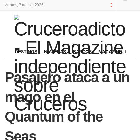
viernes, 7 agosto 2026
DESTINOS
NAVIERAS
BARCOS
MAGAZINE
Pasajero ataca a un
mago en el
Quantum of the
Seas