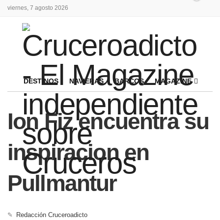
viernes, 7 agosto 2026
DESTINOS
NAVIERAS
BARCOS
MAGAZINE
Ion Fiz encuentra su
inspiracion en
Pullmantur
✎
Redacción Cruceroadicto