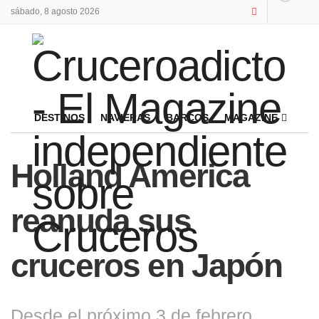
sábado, 8 agosto 2026
DESTINOS
NAVIERAS
BARCOS
MAGAZINE
Holland America
reanuda sus
cruceros en Japón
Desde el próximo 3 de febrero