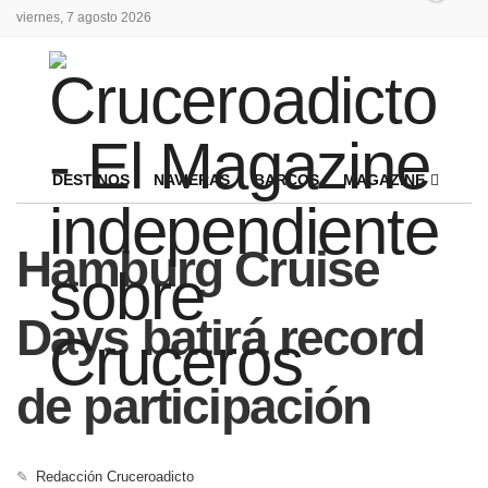
viernes, 7 agosto 2026
DESTINOS
NAVIERAS
BARCOS
MAGAZINE
Hamburg Cruise
Days batirá record
de participación
✎
Redacción Cruceroadicto