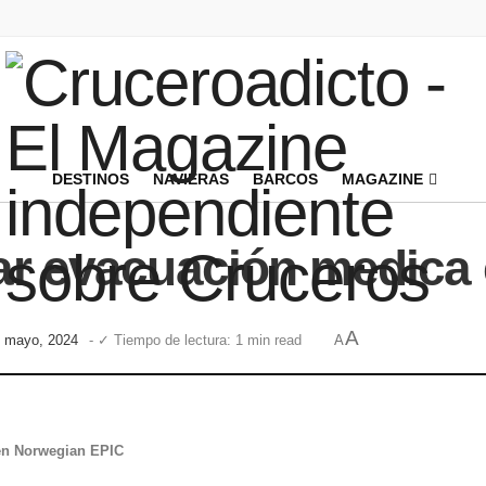
DESTINOS
NAVIERAS
BARCOS
MAGAZINE
lar evacuación medic
A
de mayo, 2024
- ✓ Tiempo de lectura: 1 min read
A
 en Norwegian EPIC