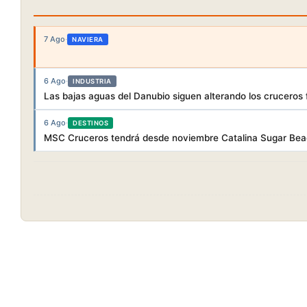
7 Ago
·
NAVIERA
6 Ago
·
INDUSTRIA
Las bajas aguas del Danubio siguen alterando los cruceros f
6 Ago
·
DESTINOS
MSC Cruceros tendrá desde noviembre Catalina Sugar Beac