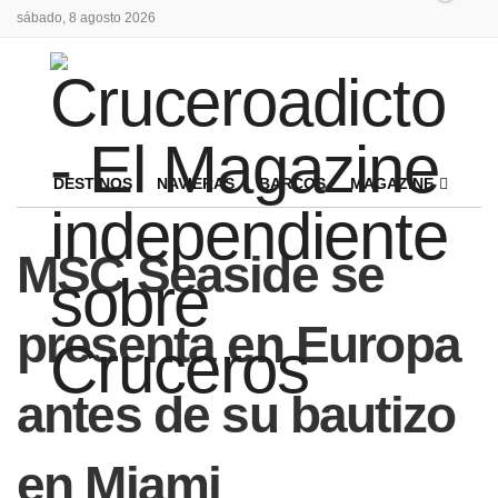
sábado, 8 agosto 2026
DESTINOS
NAVIERAS
BARCOS
MAGAZINE
MSC Seaside se
presenta en Europa
antes de su bautizo
en Miami