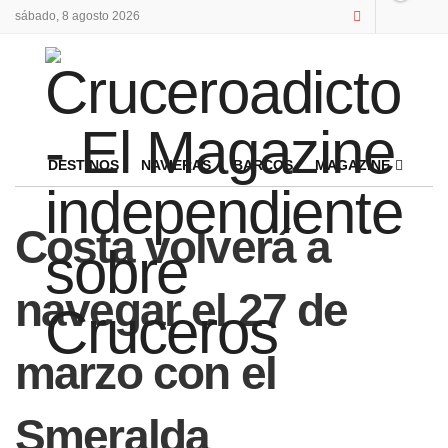
sábado, 8 agosto 2026
DESTINOS
NAVIERAS
BARCOS
MAGAZINE
Costa volverá a
navegar el 27 de
marzo con el
Smeralda