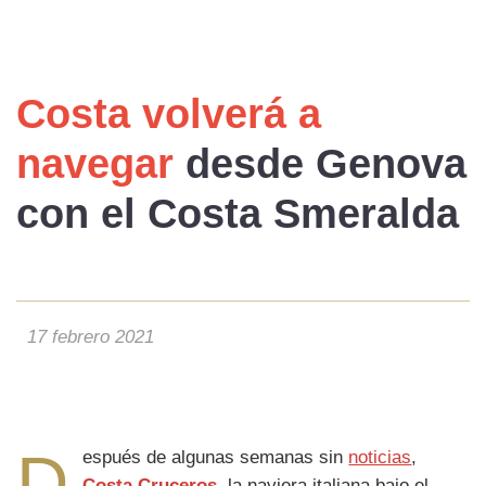
Costa volverá a
navegar
desde
Genova
con el
Costa Smeralda
17 febrero 2021
D
espués de algunas semanas sin
noticias
,
Costa Cruceros
, la naviera italiana bajo el