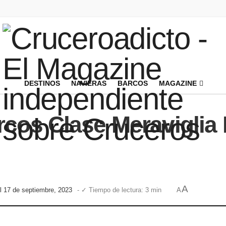
DESTINOS
NAVIERAS
BARCOS
MAGAZINE
cos Clase Meraviglia
A
el 17 de septiembre, 2023
- ✓ Tiempo de lectura: 3 min
A