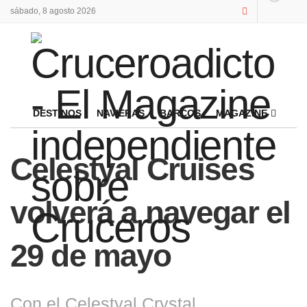
sábado, 8 agosto 2026
DESTINOS
NAVIERAS
BARCOS
MAGAZINE
Celestyal Cruises
volverá a navegar el
29 de mayo
Con el Celestyal Crystal