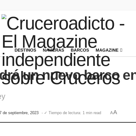
DESTINOS
NAVIERAS
BARCOS
MAGAZINE
drá un nuevo barco en
ey
A
17 de septiembre, 2023
- ✓ Tiempo de lectura: 1 min read
A