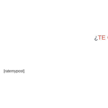
¿
TE
[ratemypost]