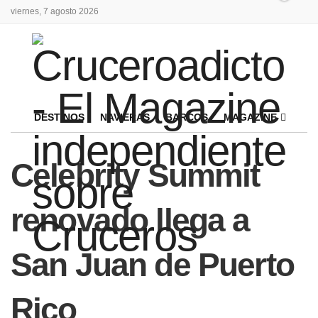
viernes, 7 agosto 2026
DESTINOS
NAVIERAS
BARCOS
MAGAZINE
Celebrity Summit
renovado llega a
San Juan de Puerto
Rico