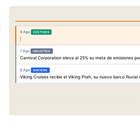
6 Ago
·
DESTINOS
7 Ago
·
INDUSTRIA
Carnival Corporation eleva al 25% su meta de emisiones po
8 Ago
·
NAVIERA
Viking Cruises recibe el Viking Ptah, su nuevo barco fluvial 