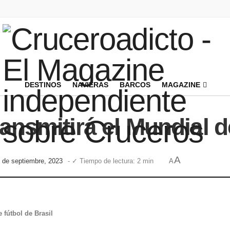
DESTINOS
NAVIERAS
BARCOS
MAGAZINE
ansmitirá el Mundial d
A
7 de septiembre, 2023
- ✓ Tiempo de lectura: 2 min
A
 fútbol de Brasil