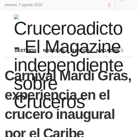
viernes, 7 agosto 2026
DESTINOS
NAVIERAS
BARCOS
MAGAZINE
Carnival Mardi Gras,
experiencia en el
crucero inaugural
por el Caribe