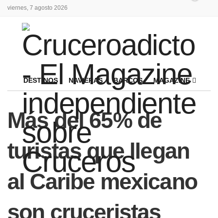
viernes, 7 agosto 2026
DESTINOS
NAVIERAS
BARCOS
MAGAZINE
Más del 65% de
turistas que llegan
al Caribe mexicano
son cruceristas