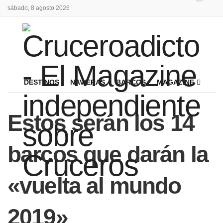
sábado, 8 agosto 2026
DESTINOS
NAVIERAS
BARCOS
MAGAZINE
Estos serán los 14
barcos que darán la
«vuelta al mundo
2019»