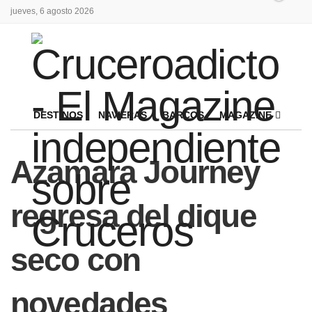
jueves, 6 agosto 2026
DESTINOS
NAVIERAS
BARCOS
MAGAZINE
Azamara Journey
regresa del dique
seco con
novedades