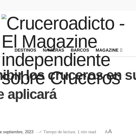
DESTINOS
NAVIERAS
BARCOS
MAGAZINE
bir los cruceros en su
e aplicará
A
de septiembre, 2023
- ✓ Tiempo de lectura: 1 min read
A