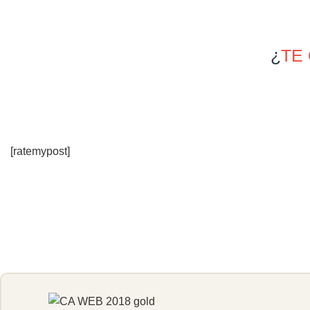
¿
TE
[ratemypost]