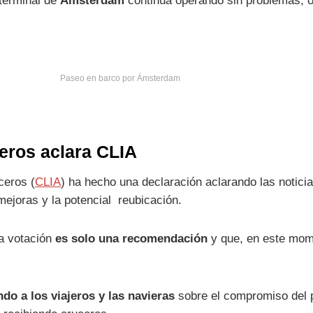
 terminal de
Ámsterdam
continúa operando sin problemas
, 
Paseo en barco por Ámsterdam
ros aclara CLIA
ceros (
CLIA
) ha hecho una declaración aclarando las notic
 mejoras y la potencial reubicación.
la votación
es solo una recomendación
y que, en este mom
do a los viajeros y las navieras
sobre el compromiso del pu