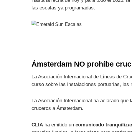
Hasta la fecha de hoy y para todo el 2023,
la
las escalas ya programadas.
Ámsterdam NO prohíbe cruce
La Asociación Internacional de Líneas de Cru
curso sobre las instalaciones portuarias, las
La Asociación Internacional ha aclarado que 
cruceros a Ámsterdam.
CLIA
ha emitido un
comunicado tranquilizan