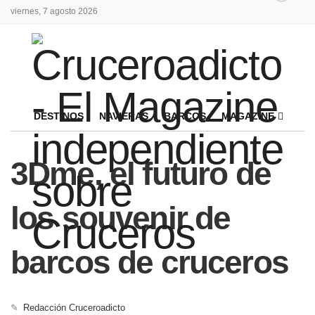
viernes, 7 agosto 2026
DESTINOS
NAVIERAS
BARCOS
MAGAZINE
3Dme, el futuro de
los souvenir de
barcos de cruceros
✎
Redacción Cruceroadicto