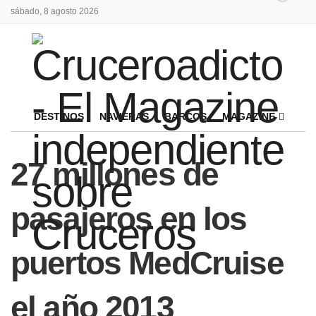
sábado, 8 agosto 2026
DESTINOS
NAVIERAS
BARCOS
MAGAZINE
27 millones de
pasajeros en los
puertos MedCruise
el año 2013