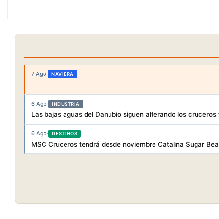
7 Ago
·
NAVIERA
6 Ago
·
INDUSTRIA
Las bajas aguas del Danubio siguen alterando los cruceros f
6 Ago
·
DESTINOS
MSC Cruceros tendrá desde noviembre Catalina Sugar Beac