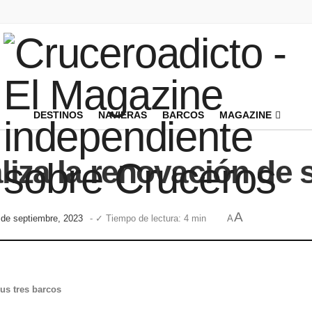
DESTINOS
NAVIERAS
BARCOS
MAGAZINE
liza la renovación de 
A
 de septiembre, 2023
- ✓ Tiempo de lectura: 4 min
A
sus tres barcos