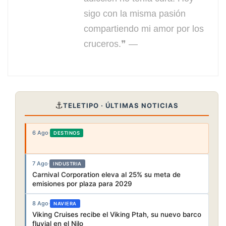
sigo con la misma pasión
compartiendo mi amor por los
cruceros.❞ —
⚓
TELETIPO · ÚLTIMAS NOTICIAS
6 Ago
·
DESTINOS
7 Ago
·
INDUSTRIA
Carnival Corporation eleva al 25% su meta de
emisiones por plaza para 2029
8 Ago
·
NAVIERA
Viking Cruises recibe el Viking Ptah, su nuevo barco
fluvial en el Nilo