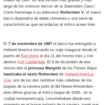
finales de 1997, es una versión más grande y más
larga de los exitosos barcos de la Statendam Class”
.
Como homenaje a su antecesor
Rotterdam V
, el nuevo
barco dispondría de doble chimenea y una serie de
características que recordarían al mítico ocean liner.
El
7 de noviembre de 1997
el barco fue entregado a
Holland America iniciando su viaje inaugural desde el
puerto de
Barcelona
el día 11 del mismo mes y con
destino
Fort Lauderdale
. El 9 de diciembre de ese
mismo año la
princesa Margriet
de los Países Bajos
bautizaba el sexto Rotterdam
de
Holland America
Line
, uno de los dos nombres más célebres de los
buques de la naviera junto al del Nieuw Amsterdam -
este último gracias al mítico buque de 1938-, en la
ciudad norteamericana, convirtiéndose desde ese
momento en el buque insignia de la naviera, papel que