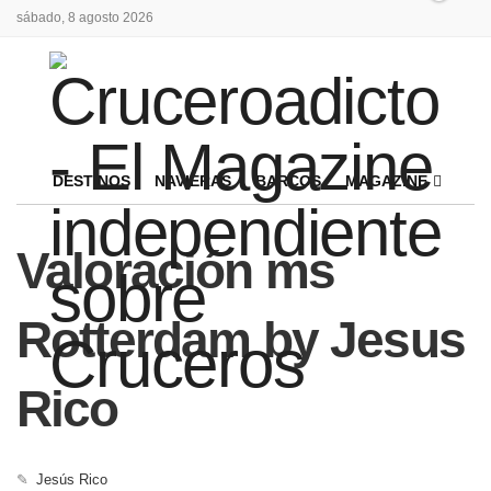
sábado, 8 agosto 2026
DESTINOS
NAVIERAS
BARCOS
MAGAZINE
Valoración ms
Rotterdam by Jesus
Rico
✎
Jesús Rico