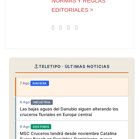
NORMAS Y REGLAS
EDITORIALES >
⚓
TELETIPO · ÚLTIMAS NOTICIAS
7 Ago
·
NAVIERA
6 Ago
·
INDUSTRIA
Las bajas aguas del Danubio siguen alterando los
cruceros fluviales en Europa central
6 Ago
·
DESTINOS
MSC Cruceros tendrá desde noviembre Catalina
Sugar Beach en República Dominicana, nueva