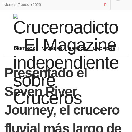
viernes, 7 agosto 2026
DESTINOS
NAVIERAS
BARCOS
MAGAZINE
Presentado el
Seven River
Journey, el crucero
fluvial más largo de