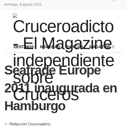
domingo, 9 agosto 2026
DESTINOS
NAVIERAS
BARCOS
MAGAZINE
Seatrade Europe
2011 inaugurada en
Hamburgo
✎
Redacción Cruceroadicto