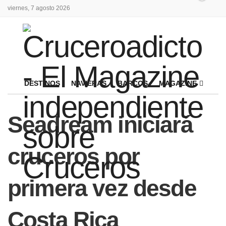
viernes, 7 agosto 2026
DESTINOS
NAVIERAS
BARCOS
MAGAZINE
Seadream iniciará
cruceros por
primera vez desde
Costa Rica