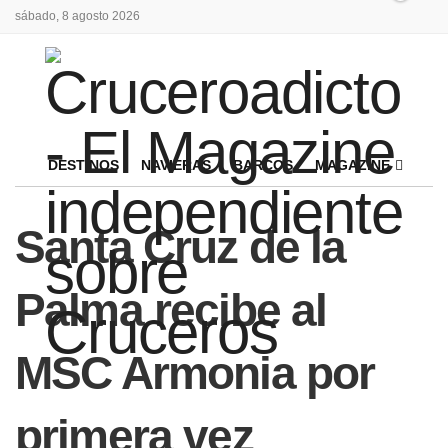
sábado, 8 agosto 2026
DESTINOS
NAVIERAS
BARCOS
MAGAZINE
Santa Cruz de la
Palma recibe al
MSC Armonia por
primera vez