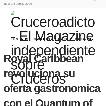
jueves, 6 agosto 2026
DESTINOS
NAVIERAS
BARCOS
MAGAZINE
Royal Caribbean
revoluciona su
oferta gastronomica
con el Quantum of