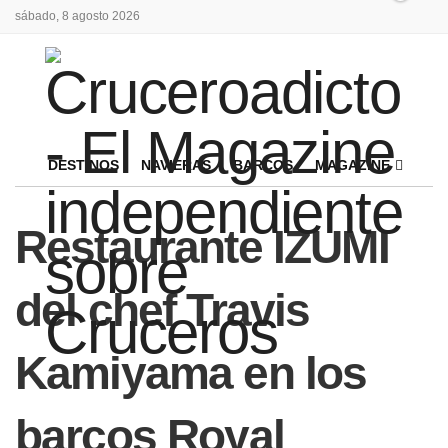
sábado, 8 agosto 2026
DESTINOS
NAVIERAS
BARCOS
MAGAZINE
Restaurante IZUMI
del chef Travis
Kamiyama en los
barcos Royal