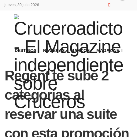
jueves, 30 julio 2026
DESTINOS
NAVIERAS
BARCOS
MAGAZINE
Regent te sube 2
categorías al
reservar una suite
con esta promoción