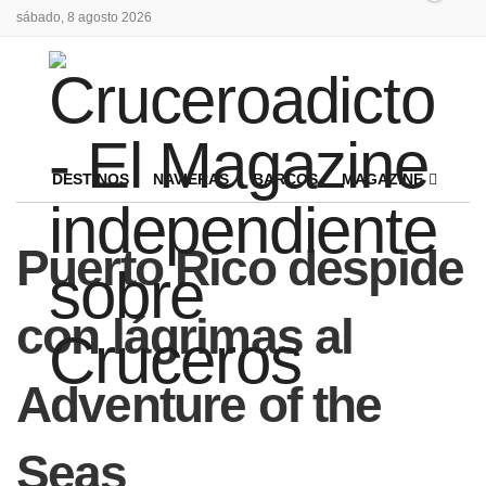
sábado, 8 agosto 2026
DESTINOS
NAVIERAS
BARCOS
MAGAZINE
Puerto Rico despide
con lágrimas al
Adventure of the
Seas