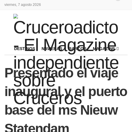
viernes, 7 agosto 2026
DESTINOS
NAVIERAS
BARCOS
MAGAZINE
Presentado el viaje
inaugural y el puerto
base del ms Nieuw
Statendam