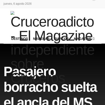
jueves, 6 agosto 2026
DESTINOS
NAVIERAS
BARCOS
MAGAZINE
Pasajero
borracho suelta
el ancla del MS