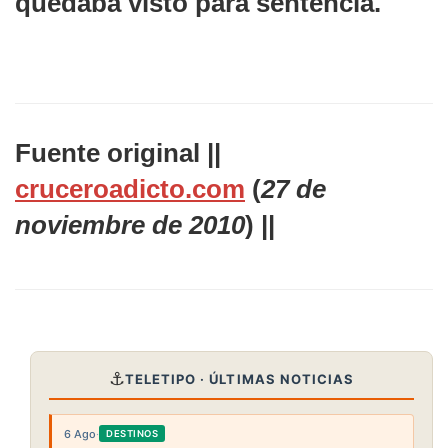
quedaba visto para sentencia.
Fuente original ||
cruceroadicto.com
(
27 de
noviembre de 2010
) ||
⚓
TELETIPO · ÚLTIMAS NOTICIAS
6 Ago
·
DESTINOS